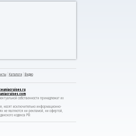
акты
Каталоги
Видео
eaniacruises.ru
aniacruises.com
лектуальной собственности принадлежат их
е, носят исключительно информационно-
ях не являются ни рекламой, ни офертой,
анского кодекса РФ.