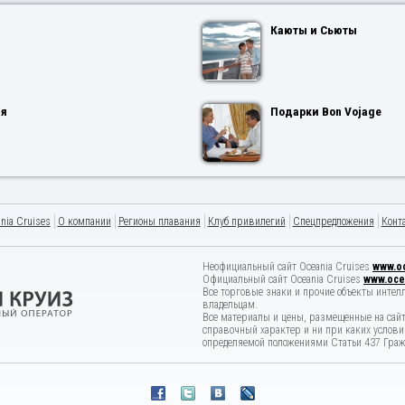
Каюты и Сьюты
ия
Подарки Bon Vojage
nia Cruises
О компании
Регионы плавания
Клуб привилегий
Спецпредложения
Конт
Неофициальный сайт Oceania Cruises
www.oc
Официальный сайт Oceania Cruises
www.oce
Все торговые знаки и прочие объекты интел
владельцам.
Все материалы и цены, размещенные на сайт
справочный характер и ни при каких услови
определяемой положениями Статьи 437 Гражд